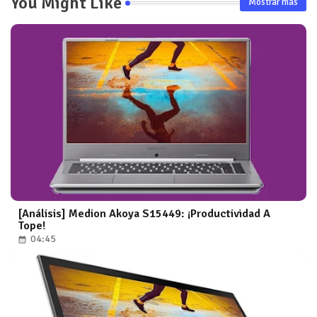
You Might Like
Mostrar más
[Análisis] Medion Akoya S15449: ¡Productividad A
Tope!
04:45