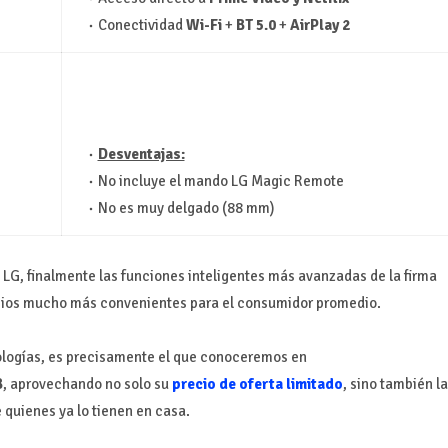
Conectividad
Wi-Fi
+
BT 5.0
+
AirPlay 2
Desventajas:
No incluye el mando LG Magic Remote
No es muy delgado (88 mm)
s LG, finalmente las funciones inteligentes más avanzadas de la firma
ecios mucho más convenientes para el consumidor promedio.
ologías, es precisamente el que conoceremos en
B
, aprovechando no solo su
precio de oferta limitado
, sino también la
 quienes ya lo tienen en casa.