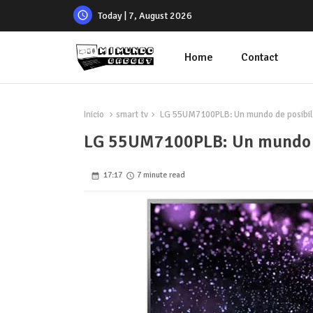
Today | 7, August 2026
Home
Contact
Inicio
smart tv
LG 55UM7100PLB: Un mundo de posibili
LG 55UM7100PLB: Un mundo de
17:17
7 minute read