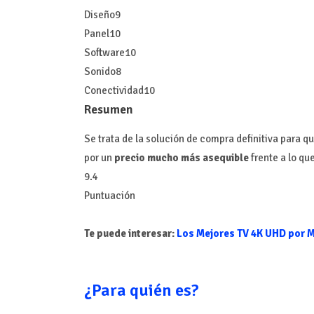
Diseño
9
Panel
10
Software
10
Sonido
8
Conectividad
10
Resumen
Se trata de la solución de compra definitiva para q
por un
precio mucho más asequible
frente a lo qu
9.4
Puntuación
Te puede interesar:
Los Mejores TV 4K UHD por M
¿Para quién es?