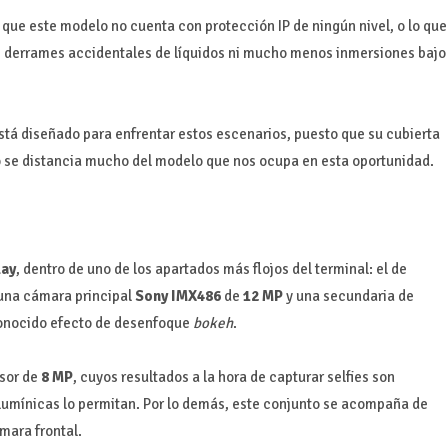
s que este modelo no cuenta con protección IP de ningún nivel, o lo que
ua, derrames accidentales de líquidos ni mucho menos inmersiones bajo
stá diseñado para enfrentar estos escenarios, puesto que su cubierta
no se distancia mucho del modelo que nos ocupa en esta oportunidad.
lay
, dentro de uno de los apartados más flojos del terminal: el de
 una cámara principal
Sony IMX486
de
12 MP
y una secundaria de
conocido efecto de desenfoque
bokeh
.
nsor de
8 MP
, cuyos resultados a la hora de capturar selfies son
lumínicas lo permitan. Por lo demás, este conjunto se acompaña de
mara frontal.