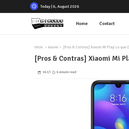
Today | 6, August 2026
Home
Contact
Inicio
xiaomi
[Pros & Contras] Xiaomi Mi Play: Lo que 
[Pros & Contras] Xiaomi Mi Pl
16:13
6 minute read