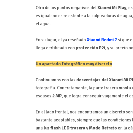
Otro de los puntos negativos del
Xiaomi Mi Play
, e
es igual: no es resistente a la salpicaduras de ag
el agua.
En su lugar, el ya reseñado
Xiaomi Redmi 7
sí que e
llega certificada con
protección P2i
, y su precio 
Un apartado fotográfico muy discreto
Continuamos con las
desventajas del Xiaomi Mi P
fotografía. Concretamente, la parte trasera monta
escasos
2 MP
, que logra conseguir vagamente el 
En el lado frontal, nos encontramos un discreto se
bastante aceptables, siempre que las condiciones 
una
luz flash LED trasera
y
Modo Retrato
en la cá