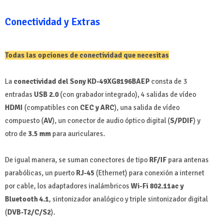
Conectividad y Extras
Todas las opciones de conectividad que necesitas
La
conectividad del Sony KD-49XG8196BAEP
consta de 3
entradas
USB 2.0
(con grabador integrado), 4 salidas de vídeo
HDMI
(compatibles con
CEC y ARC
), una salida de vídeo
compuesto (
AV
), un conector de audio óptico digital (
S/PDIF
) y
otro de
3.5 mm
para auriculares.
De igual manera, se suman conectores de tipo
RF/IF
para antenas
parabólicas, un puerto
RJ-45
(Ethernet) para conexión a internet
por cable, los adaptadores inalámbricos
Wi-Fi 802.11ac y
Bluetooth 4.1
, sintonizador analógico y triple sintonizador digital
(
DVB-T2/C/S2
).