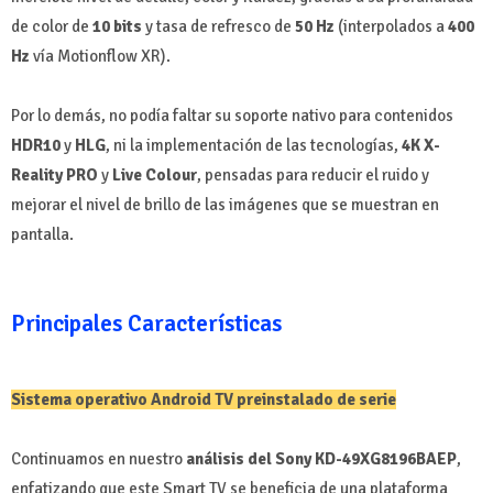
de color de
10 bits
y tasa de refresco de
50 Hz
(interpolados a
400
Hz
vía Motionflow XR).
Por lo demás, no podía faltar su soporte nativo para contenidos
HDR10
y
HLG
, ni la implementación de las tecnologías,
4K X-
Reality PRO
y
Live Colour
, pensadas para reducir el ruido y
mejorar el nivel de brillo de las imágenes que se muestran en
pantalla.
Principales Características
Sistema operativo Android TV preinstalado de serie
Continuamos en nuestro
análisis del Sony KD-49XG8196BAEP
,
enfatizando que este Smart TV se beneficia de una plataforma