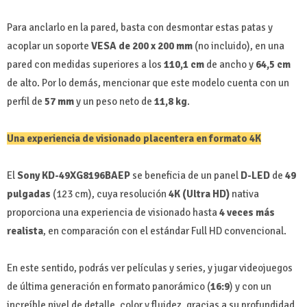
Para anclarlo en la pared, basta con desmontar estas patas y
acoplar un soporte
VESA de 200 x 200 mm
(no incluido), en una
pared con medidas superiores a los
110,1 cm
de ancho y
64,5 cm
de alto. Por lo demás, mencionar que este modelo cuenta con un
perfil de
57 mm
y un peso neto de
11,8 kg
.
Una experiencia de visionado placentera en formato 4K
El
Sony KD-49XG8196BAEP
se beneficia de un panel
D-LED
de
49
pulgadas
(123 cm), cuya resolución
4K (Ultra HD)
nativa
proporciona una experiencia de visionado hasta
4 veces más
realista
, en comparación con el estándar Full HD convencional.
En este sentido, podrás ver películas y series, y jugar videojuegos
de última generación en formato panorámico (
16:9
) y con un
increíble nivel de detalle, color y fluidez, gracias a su profundidad