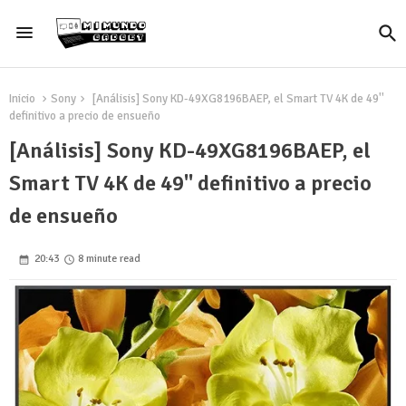
Inicio
Sony
[Análisis] Sony KD-49XG8196BAEP, el Smart TV 4K de 49''
definitivo a precio de ensueño
[Análisis] Sony KD-49XG8196BAEP, el
Smart TV 4K de 49'' definitivo a precio
de ensueño
20:43
8 minute read