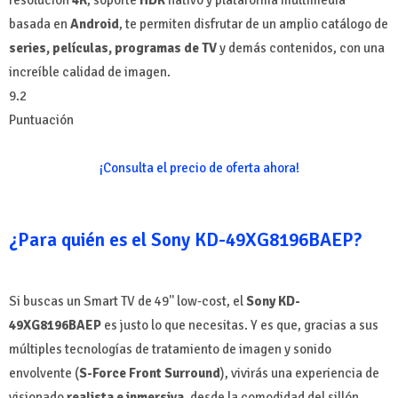
resolución
4K
, soporte
HDR
nativo y plataforma multimedia
basada en
Android
, te permiten disfrutar de un amplio catálogo de
series, películas, programas de TV
y demás contenidos, con una
increíble calidad de imagen.
9.2
Puntuación
¡Consulta el precio de oferta ahora!
¿Para quién es el Sony KD-49XG8196BAEP?
Si buscas un Smart TV de 49'' low-cost, el
Sony KD-
49XG8196BAEP
es justo lo que necesitas. Y es que, gracias a sus
múltiples tecnologías de tratamiento de imagen y sonido
envolvente (
S-Force Front Surround
), vivirás una experiencia de
visionado
realista e inmersiva
, desde la comodidad del sillón.