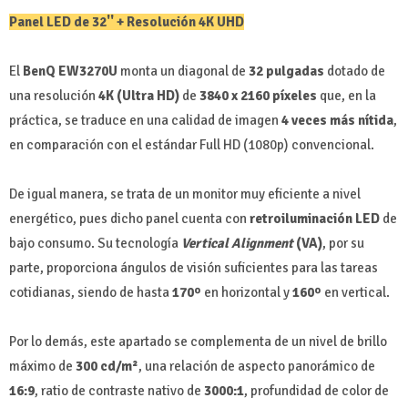
Panel LED de 32'' + Resolución 4K UHD
El
BenQ EW3270U
monta un diagonal de
32 pulgadas
dotado de
una resolución
4K (Ultra HD)
de
3840 x 2160 píxeles
que, en la
práctica, se traduce en una calidad de imagen
4 veces más nítida
,
en comparación con el estándar Full HD (1080p) convencional.
De igual manera, se trata de un monitor muy eficiente a nivel
energético, pues dicho panel cuenta con
retroiluminación LED
de
bajo consumo. Su tecnología
Vertical Alignment
(VA)
, por su
parte, proporciona ángulos de visión suficientes para las tareas
cotidianas, siendo de hasta
170º
en horizontal y
160º
en vertical.
Por lo demás, este apartado se complementa de un nivel de brillo
máximo de
300 cd/m²
, una relación de aspecto panorámico de
16:9
, ratio de contraste nativo de
3000:1
, profundidad de color de