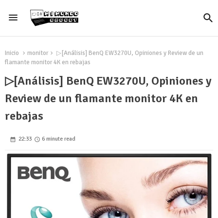
Inicio
monitor
▷[Análisis] BenQ EW3270U, Opiniones y Review de un
flamante monitor 4K en rebajas
▷[Análisis] BenQ EW3270U, Opiniones y
Review de un flamante monitor 4K en
rebajas
22:33
6 minute read