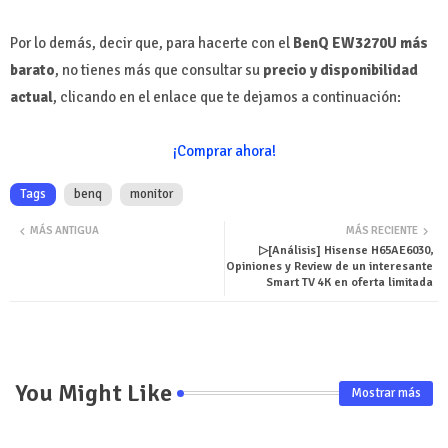
Por lo demás, decir que, para hacerte con el
BenQ EW3270U más
barato
, no tienes más que consultar su
precio y disponibilidad
actual
, clicando en el enlace que te dejamos a continuación:
¡Comprar ahora!
Tags
benq
monitor
MÁS ANTIGUA
MÁS RECIENTE
▷[Análisis] Hisense H65AE6030,
Opiniones y Review de un interesante
Smart TV 4K en oferta limitada
You Might Like
Mostrar más