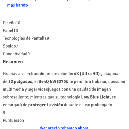
más barato
Diseño
10
Panel
10
Tecnologías de Pantalla
9
Sonido
7
Conectividad
9
Resumen
Gracias a su extraordinaria resolución
4K (Ultra HD)
y diagonal
de
32 pulgadas
, el
BenQ EW3270U
te permitirá trabajar, consumir
multimedia y jugar videojuegos con una calidad de imagen
sobresaliente; mientras que su tecnología
Low Blue Light
, se
encargará de
proteger tu visión
durante el uso prolongado.
9
Puntuación
¡Ver precio rebajado ahora!