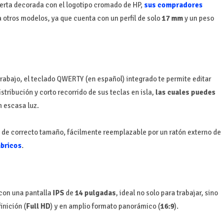
erta decorada con el logotipo cromado de HP,
sus compradores
a otros modelos, ya que cuenta con un perfil de solo
17 mm
y un peso
rabajo, el teclado QWERTY (en español) integrado te permite editar
ribución y corto recorrido de sus teclas en isla,
las cuales puedes
 escasa luz.
l de correcto tamaño, fácilmente reemplazable por un ratón externo de
bricos
.
con una pantalla
IPS
de
14 pulgadas
, ideal no solo para trabajar, sino
inición (
Full HD
) y en amplio formato panorámico (
16:9
).