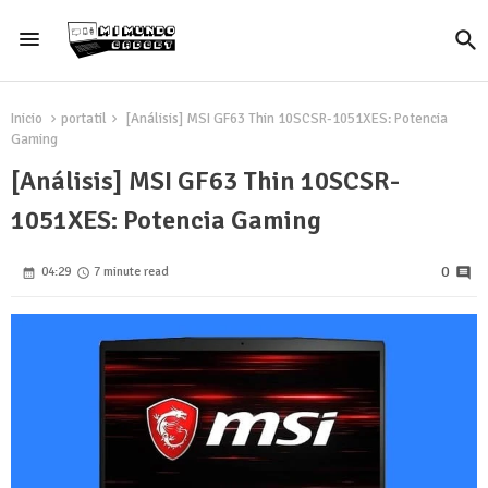
Inicio
portatil
[Análisis] MSI GF63 Thin 10SCSR-1051XES: Potencia
Gaming
[Análisis] MSI GF63 Thin 10SCSR-
1051XES: Potencia Gaming
0
04:29
7 minute read