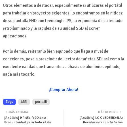
Otros elementos a destacar, especialmente si utilizarás el portátil
para trabajar en proyectos exigentes, lo encontramos en la nitidez
de su pantalla FHD con tecnología IPS, la ergonomía de su teclado
retroiluminado y la rapidez de su unidad SSD al correr
aplicaciones.
Por lo demás, reiterar lo bien equipado que llega a nivel de
conexiones, pese a prescindir del lector de tarjetas SD; así como la
excelente calidad que transmite su chasis de aluminio cepillado,
nada más tocarlo.
¡Comprar Ahora!
Tags
MSI
portatil
MÁS ANTIGUA
MÁS RECIENTE
[Análisis] HP 15s-fq2041ns:
[Análisis] LG OLED55BX6LA:
Productividad para todo el día
Revolucionando Tu Salón