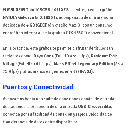
El
MSI GF63 Thin 10SCSR-1051XES
se entrega con la gráfica
NVIDIA GeForce GTX 1650 Ti
, acompañado de una memoria
dedicada de
4 GB
(GDDR6) y diseño Max-Q, con un consumo
energético inferior al de la gráfica GTX 1650 Ti convencional.
En la práctica, esta gráfica te permite disfrutar de títulos tan
recientes como:
Days Gone
(Full HD a 59.1 fps),
Resident Evil:
Village
(Full HD a 61.1 fps),
Mass Effect Legendary Edition
(2K a
75.9 fps) y otros menos exigentes en 4K (
FIFA 21
).
Puertos y Conectividad
Avanzamos hacia una suite de conexiones donde, de entrada,
destacamos la presencia de una entrada
USB-C reversible
,
conocida por su facilidad de conexión y rápida velocidad de
transferencia de datos entre dispositivos.