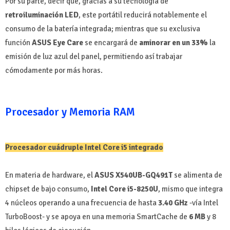
Por su parte, decir que, gracias a su tecnología de
retroiluminación LED
,
este portátil reducirá notablemente el
consumo de la batería integrada; mientras que su exclusiva
función
ASUS Eye Care
se encargará de
aminorar en un 33%
la
emisión de luz azul del panel, permitiendo así trabajar
cómodamente por más horas.
Procesador y Memoria RAM
Procesador cuádruple Intel Core i5 integrado
En materia de hardware, el
ASUS X540UB-GQ491T
se alimenta de
chipset de bajo consumo,
Intel Core i5-8250U
, mismo que integra
4 núcleos operando a una frecuencia de hasta
3.40 GHz
-vía Intel
TurboBoost- y se apoya en una memoria SmartCache de
6 MB
y 8