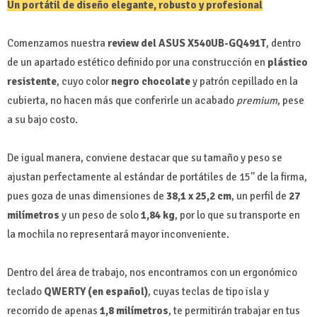
Un portátil de diseño elegante, robusto y profesional
Comenzamos nuestra
review del ASUS X540UB-GQ491T
,
dentro
de un apartado estético definido por una construcción en
plástico
resistente
, cuyo color
negro chocolate
y patrón cepillado en la
cubierta, no hacen más que conferirle un acabado
premium
, pese
a su bajo costo.
De igual manera, conviene destacar que su tamaño y peso se
ajustan perfectamente al estándar de portátiles de 15'' de la firma,
pues goza de unas dimensiones de
38,1 x 25,2 cm
, un perfil de
27
milímetros
y un peso de solo
1,84 kg
, por lo que su transporte en
la mochila no representará mayor inconveniente.
Dentro del área de trabajo, nos encontramos con un ergonómico
teclado
QWERTY (en español)
, cuyas teclas de tipo isla y
recorrido de apenas
1,8 milímetros
, te permitirán trabajar en tus