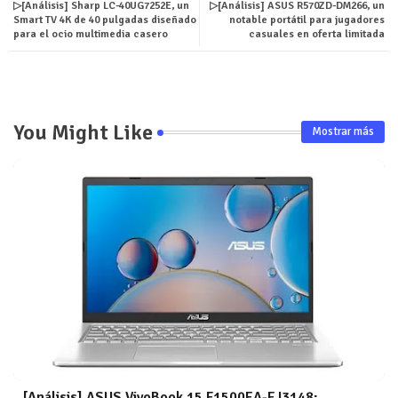
▷[Análisis] Sharp LC-40UG7252E, un
▷[Análisis] ASUS R570ZD-DM266, un
Smart TV 4K de 40 pulgadas diseñado
notable portátil para jugadores
para el ocio multimedia casero
casuales en oferta limitada
You Might Like
Mostrar más
[Análisis] ASUS VivoBook 15 F1500EA-EJ3148: