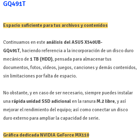
GQ491T
Espacio suficiente para tus archivos y contenidos
Continuamos en este
análisis del ASUS X540UB-
GQ491T
,
haciendo referencia a la incorporación de un disco duro
mecánico de
1 TB (HDD)
, pensada para almacenar tus
documentos, fotos, vídeos, juegos, canciones y demás contenidos,
sin limitaciones por falta de espacio.
No obstante, y en caso de ser necesario, siempre puedes instalar
una
rápida unidad SSD adicional
en la ranura
M.2 libre
, y así
mejorar el rendimiento del equipo; así como conectar un disco
duro externo para ampliar la capacidad de serie.
Gráfica dedicada NVIDIA GeForce MX110