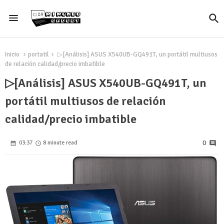
Inicio
portatil
▷[Análisis] ASUS X540UB-GQ491T, un portátil multiusos
de relación calidad/precio imbatible
▷[Análisis] ASUS X540UB-GQ491T, un
portátil multiusos de relación
calidad/precio imbatible
0
03:37
8 minute read