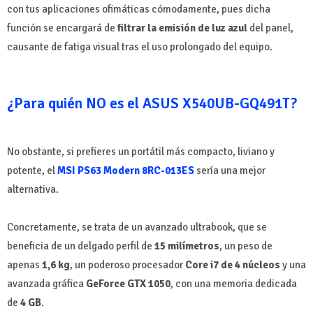
con tus aplicaciones ofimáticas cómodamente, pues dicha
función se encargará de
filtrar la emisión de luz azul
del panel,
causante de fatiga visual tras el uso prolongado del equipo.
¿Para quién NO es el ASUS X540UB-GQ491T?
No obstante, si prefieres un portátil más compacto, liviano y
potente, el
MSI PS63 Modern 8RC-013ES
sería una mejor
alternativa.
Concretamente, se trata de un avanzado ultrabook, que se
beneficia de un delgado perfil de
15 milímetros
, un peso de
apenas
1,6 kg
, un poderoso procesador
Core i7 de 4 núcleos
y una
avanzada gráfica
GeForce GTX 1050
, con una memoria dedicada
de
4 GB
.