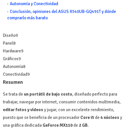
Autonomía y Conectividad
Conclusión, opiniones del ASUS X540UB-GQ491T y dónde
comprarlo más barato
Diseño
9
Panel
8
Hardware
9
Gráficos
9
Autonomía
8
Conectividad
9
Resumen
Se trata de
un portátil de bajo costo
, diseñado perfecto para
trabajar, navegar por internet, consumir contenidos multimedia,
editar fotos y vídeos
y jugar, con un excelente rendimiento,
puesto que se beneficia de un procesador
Core i5
de
4 núcleos
y
una gráfica dedicada
GeForce MX110
de
2 GB
.