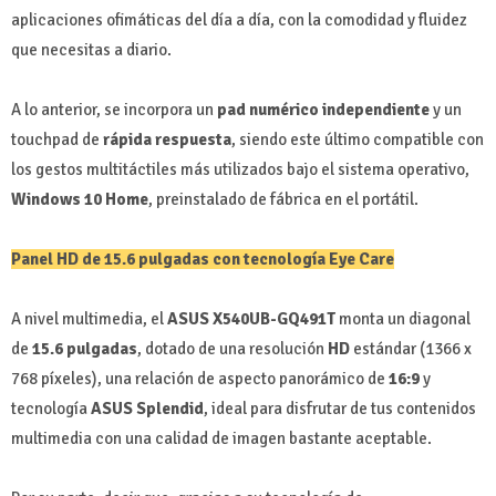
aplicaciones ofimáticas del día a día, con la comodidad y fluidez
que necesitas a diario.
A lo anterior, se incorpora un
pad numérico independiente
y un
touchpad de
rápida respuesta
, siendo este último compatible con
los gestos multitáctiles más utilizados bajo el sistema operativo,
Windows 10 Home
, preinstalado de fábrica en el portátil.
Panel HD de 15.6 pulgadas con tecnología Eye Care
A nivel multimedia, el
ASUS X540UB-GQ491T
monta un diagonal
de
15.6 pulgadas
, dotado de una resolución
HD
estándar (1366 x
768 píxeles), una relación de aspecto panorámico de
16:9
y
tecnología
ASUS Splendid
, ideal para disfrutar de tus contenidos
multimedia con una calidad de imagen bastante aceptable.