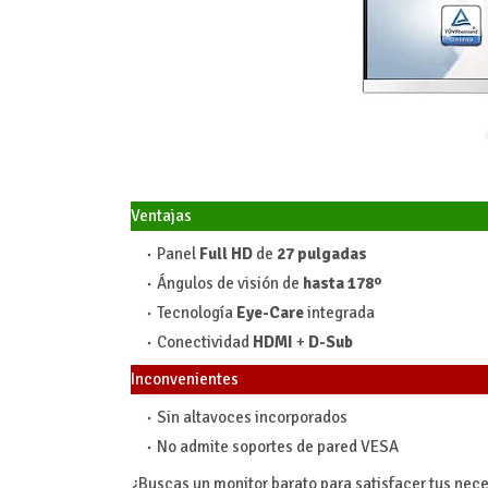
Ventajas
Panel
Full HD
de
27 pulgadas
Ángulos de visión de
hasta 178º
Tecnología
Eye-Care
integrada
Conectividad
HDMI
+
D-Sub
Inconvenientes
Sin altavoces incorporados
No admite soportes de pared VESA
¿Buscas un monitor barato para satisfacer tus neces