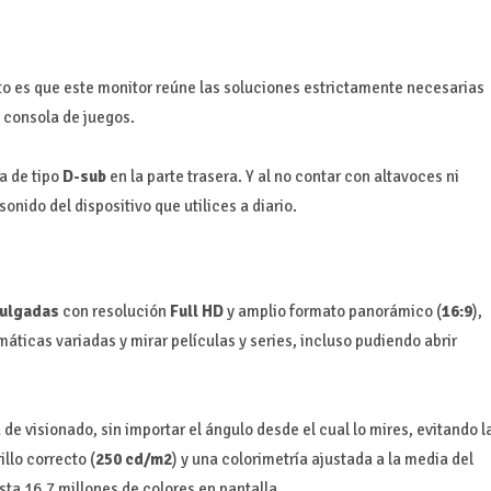
o es que este monitor reúne las soluciones estrictamente necesarias
o consola de juegos.
ra de tipo
D-sub
en la parte trasera. Y al no contar con altavoces ni
sonido del dispositivo que utilices a diario.
pulgadas
con resolución
Full HD
y amplio formato panorámico (
16:9
),
máticas variadas y mirar películas y series, incluso pudiendo abrir
de visionado, sin importar el ángulo desde el cual lo mires, evitando l
illo correcto (
250 cd/m2
) y una colorimetría ajustada a la media del
ta 16.7 millones de colores en pantalla.