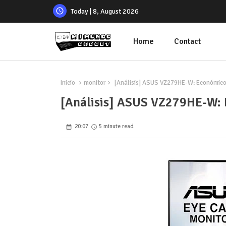
Today | 8, August 2026
Home
Contact
Inicio
monitor
[Análisis] ASUS VZ279HE-W: Económico,
[Análisis] ASUS VZ279HE-W: 
20:07
5 minute read