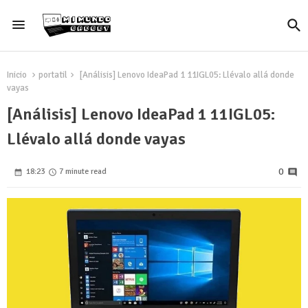
Inicio
portatil
[Análisis] Lenovo IdeaPad 1 11IGL05: Llévalo allá donde
vayas
[Análisis] Lenovo IdeaPad 1 11IGL05:
Llévalo allá donde vayas
0
18:23
7 minute read