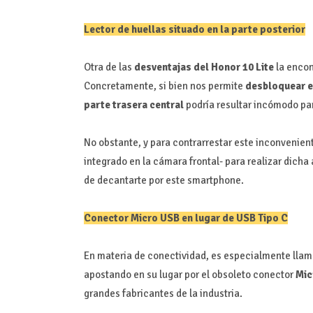
Lector de huellas situado en la parte posterior
Otra de las
desventajas del Honor 10 Lite
la encon
Concretamente, si bien nos permite
desbloquear e
parte trasera central
podría resultar incómodo pa
No obstante, y para contrarrestar este inconvenient
integrado en la cámara frontal- para realizar dicha
de decantarte por este smartphone.
Conector Micro USB en lugar de USB Tipo C
En materia de conectividad, es especialmente llam
apostando en su lugar por el obsoleto conector
Mic
grandes fabricantes de la industria.