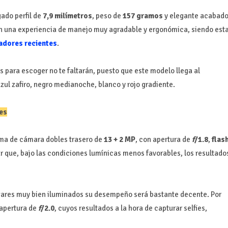
ado perfil de
7,9 milímetros
, peso de
157 gramos
y elegante acabad
n una experiencia de manejo muy agradable y ergonómica, siendo est
dores recientes
.
s para escoger no te faltarán, puesto que este modelo llega al
 azul zafiro, negro medianoche, blanco y rojo gradiente.
es
ema de cámara dobles trasero de
13 + 2 MP
, con apertura de
f
/1.8
,
flas
r que, bajo las condiciones lumínicas menos favorables, los resultado
ugares muy bien iluminados su desempeño será bastante decente. Por
apertura de
f
/2.0
, cuyos resultados a la hora de capturar selfies,