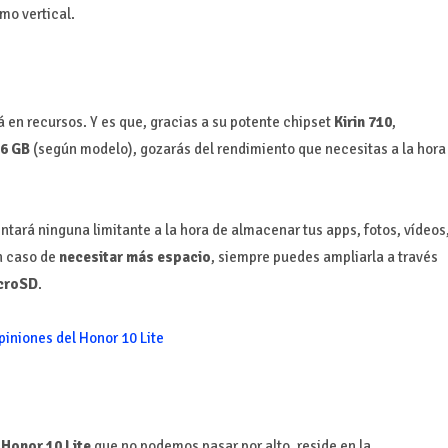
mo vertical.
 en recursos. Y es que, gracias a su potente chipset
Kirin 710
,
 6 GB
(según modelo), gozarás del rendimiento que necesitas a la hora
entará ninguna limitante a la hora de almacenar tus apps, fotos, vídeos
n caso de
necesitar más espacio
, siempre puedes ampliarla a través
icroSD
.
piniones del Honor 10 Lite
 Honor 10 Lite
que no podemos pasar por alto, reside en la