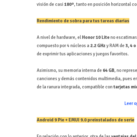
visión de casi
180º
, tanto en posición horizontal co
Rendimiento de sobra para tus tareas diarias
A nivel de hardware, el
Honor 10 Lite
no escatimará
compuesto por 4 núcleos a
2.2 GHz
y RAM de
3, 4 o
de exprimir tus aplicaciones y juegos favoritos.
Asimismo, su memoria interna de
64 GB
, no repres
canciones y demás contenidos multimedia, pues e
de la ranura integrada, compatible con
tarjetas m
Leer o
Android 9 Pie + EMUI 9.0 preinstalados de serie
En relación con lo anterior, otra de las
ventajas del