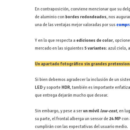
En contraposición, conviene mencionar que su delg
de aluminio con
bordes redondeados
, nos augura
una de las ventajas mejor valoradas por sus
compra
Y en lo que respecta a
ediciones de color
, opcione
mercado en las siguientes
5 variantes
: azul cielo,
Un apartado fotográfico sin grandes pretension
Si bien debemos agradecer la inclusión de un sist
LED
y soporte
HDR
, también es importante enfatiza
que entrega dejarán mucho que desear.
Sin embargo, y pese a ser
un móvil
low-cost
, en l
su parte, el frontal alberga un sensor de
24 MP
con 
cumplirán con las expectativas del usuario medio.