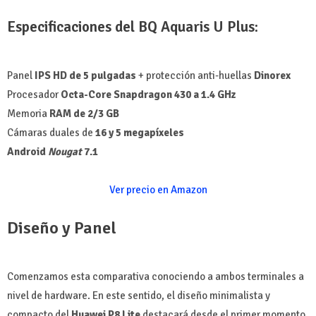
Especificaciones del BQ Aquaris U Plus:
Panel
IPS HD de 5 pulgadas
+ protección anti-huellas
Dinorex
Procesador
Octa-Core Snapdragon 430 a 1.4 GHz
Memoria
RAM de 2/3 GB
Cámaras duales de
16 y 5 megapíxeles
Android
Nougat
7.1
Ver precio en Amazon
Diseño y Panel
Comenzamos esta comparativa conociendo a ambos terminales a
nivel de hardware. En este sentido, el diseño minimalista y
compacto del
Huawei P8 Lite
destacará desde el primer momento