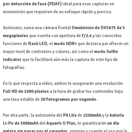
por detección de fase (PDAF)
ideal para esas capturas en
movimiento que requieren de un enfoque rápido y preciso.
Asimismo, suma una cámara frontal
Omnivision de OV5675 de 5
megapíxeles
que cuenta con apertura de
f/2.4
y las conocidas
funciones de
flash LED
, el
modo HDR+
que destaca por ofrecer un
mayor nivel de contrastes y colores, así como el
modo Selfie
Indicator
que te facilitará aún más la captura de este tipo de
fotografías.
En lo que respecta a vídeo, ambos te asegurarán una resolución
Full HD de 1080 píxeles
a la hora de grabar tus contenidos bajo
una tasa estable de
30 fotogramas por segundo
.
Por otra parte, la autonomía del
P8 Lite
de
2200mAh
y la
batería
Li-Po de 3080mAh
del
Aquaris U Plus
, te garantizarán
un día
entero sin pasar por el cargador
, siempre y cuando el uso que le