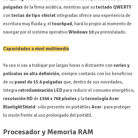
pulgadas
de la firma asiática, mientras que su
teclado QWERTY
con
teclas de tipo chiclet
integradas ofrece una experiencia de
escritura muy fluida y, el
touchpad
, hará lo propio al momento de
navegar por el sistema operativo
Windows 10
ya preinstalado.
Capacidades a nivel multimedia
Ya sea si vas a trabajar por largas horas o distraerte con
series y
películas en alta definición
, siempre contarás con los beneficios
de su
panel de 15.6 pulgadas
que, dentro de sus novedades,
integra
retroiluminación LED
para reducir el consumo energético,
resolución HD
de
1366 x 768 píxeles
y la
tecnología Acer
BluelightShield
-sólo presente en portátiles
Acer
- para proteger
tu visión frente al uso prolongado del portátil.
Procesador y Memoria RAM