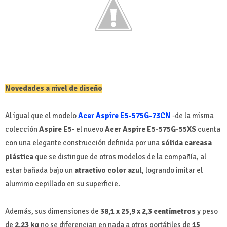
Novedades a nivel de diseño
Al igual que el modelo
Acer Aspire E5-575G-73CN
-de la misma
colección
Aspire E5
- el nuevo
Acer Aspire E5-575G-55XS
cuenta
con una elegante construcción definida por una
sólida carcasa
plástica
que se distingue de otros modelos de la compañía, al
estar bañada bajo un
atractivo color azul
, logrando imitar el
aluminio cepillado en su superficie.
Además, sus dimensiones de
38,1 x 25,9 x 2,3 centímetros
y peso
de
2,23 kg
no se diferencian en nada a otros portátiles de
15