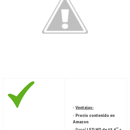
Ventajas:
Precio contenido en
Amazon
Panel
LED HD de 15.6''
+