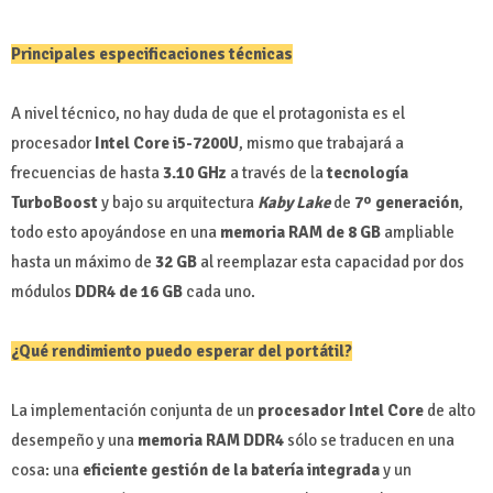
Principales especificaciones técnicas
A nivel técnico, no hay duda de que el protagonista es el
procesador
Intel Core i5-7200U
, mismo que trabajará a
frecuencias de hasta
3.10 GHz
a través de la
tecnología
TurboBoost
y bajo su arquitectura
Kaby Lake
de
7º generación
,
todo esto apoyándose en una
memoria RAM de 8 GB
ampliable
hasta un máximo de
32 GB
al reemplazar esta capacidad por dos
módulos
DDR4 de 16 GB
cada uno.
¿Qué rendimiento puedo esperar del portátil?
La implementación conjunta de un
procesador Intel Core
de alto
desempeño y una
memoria RAM DDR4
sólo se traducen en una
cosa: una
eficiente gestión de la batería integrada
y un