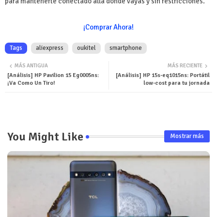
para mantenerte conectado allá donde vayas y sin restricciones.
¡Comprar Ahora!
Tags
aliexpress
oukitel
smartphone
MÁS ANTIGUA
MÁS RECIENTE
[Análisis] HP Pavilion 15 Eg0005ns:
[Análisis] HP 15s-eq1015ns: Portátil
¡Va Como Un Tiro!
low-cost para tu jornada
You Might Like
Mostrar más