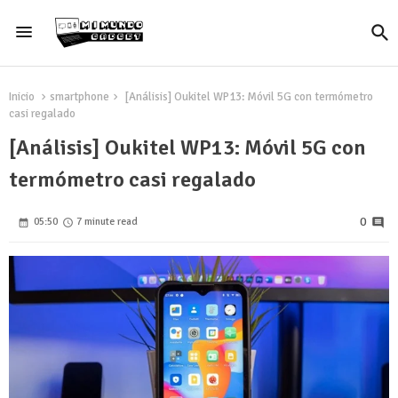
Inicio
smartphone
[Análisis] Oukitel WP13: Móvil 5G con termómetro
casi regalado
[Análisis] Oukitel WP13: Móvil 5G con
termómetro casi regalado
0
05:50
7 minute read