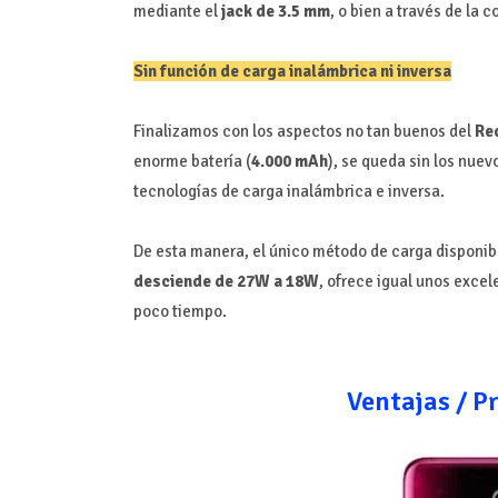
mediante el
jack de 3.5 mm
, o bien a través de la
Sin función de carga inalámbrica ni inversa
Finalizamos con los aspectos no tan buenos del
Re
enorme batería (
4.000 mAh
), se queda sin los nue
tecnologías de carga inalámbrica e inversa.
De esta manera, el único método de carga disponibl
desciende de 27W a 18W
, ofrece igual unos exce
poco tiempo.
Ventajas / P