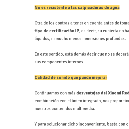
No es resistente a las salpicaduras de agua
Otra de los contras a tener en cuenta antes de toma
tipo de certificación IP
, es decir, su cubierta no 
líquidos, ni mucho menos inmersiones profundas.
En este sentido, está demás decir que no se deberá
sus componentes internos.
Calidad de sonido que puede mejorar
Continuamos con más
desventajas del Xiaomi Re
combinación con el único integrado, nos proporcion
nuestros contenidos multimedia.
Y para solucionar dicho inconveniente, basta con 