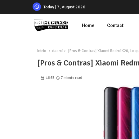
Today | 7, August 2026
Home
Contact
Inicio
xiaomi
[Pros & Contras] Xiaomi Redmi K20, Lo qu
[Pros & Contras] Xiaomi Redm
16:38
7 minute read