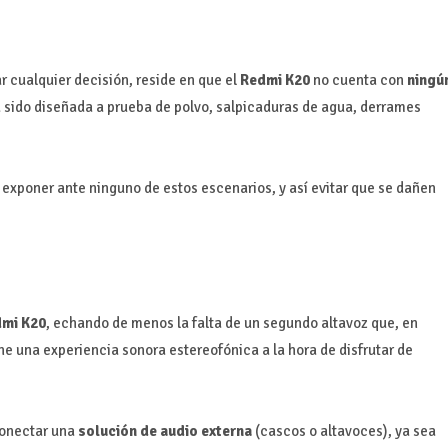
r cualquier decisión, reside en que el
Redmi K20
no cuenta con
ningú
ha sido diseñada a prueba de polvo, salpicaduras de agua, derrames
 exponer ante ninguno de estos escenarios, y así evitar que se dañen
dmi K20
, echando de menos la falta de un segundo altavoz que, en
e una experiencia sonora estereofónica a la hora de disfrutar de
conectar una
solución de audio externa
(cascos o altavoces), ya sea