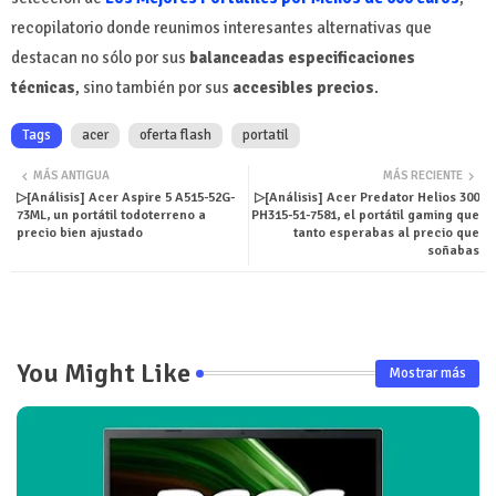
recopilatorio donde reunimos interesantes alternativas que
destacan no sólo por sus
balanceadas especificaciones
técnicas
, sino también por sus
accesibles precios
.
Tags
acer
oferta flash
portatil
MÁS ANTIGUA
MÁS RECIENTE
▷[Análisis] Acer Aspire 5 A515-52G-
▷[Análisis] Acer Predator Helios 300
73ML, un portátil todoterreno a
PH315-51-7581, el portátil gaming que
precio bien ajustado
tanto esperabas al precio que
soñabas
You Might Like
Mostrar más