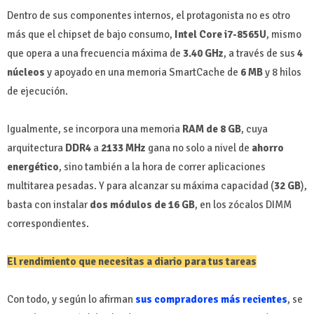
Dentro de sus componentes internos, el protagonista no es otro
más que el chipset de bajo consumo,
Intel Core i7-8565U
, mismo
que opera a una frecuencia máxima de
3.40 GHz
, a través de sus
4
núcleos
y apoyado en una memoria SmartCache de
6 MB
y 8 hilos
de ejecución.
Igualmente, se incorpora una memoria
RAM de 8 GB
, cuya
arquitectura
DDR4
a
2133 MHz
gana no solo a nivel de
ahorro
energético
, sino también a la hora de correr aplicaciones
multitarea pesadas. Y para alcanzar su máxima capacidad (
32 GB
),
basta con instalar
dos módulos de 16 GB
, en los zócalos DIMM
correspondientes.
El rendimiento que necesitas a diario para tus tareas
Con todo, y según lo afirman
sus compradores más recientes
, se