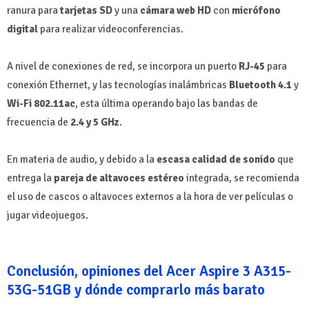
ranura para
tarjetas SD
y una
cámara web HD
con
micrófono
digital
para realizar videoconferencias.
A nivel de conexiones de red, se incorpora un puerto
RJ-45
para
conexión Ethernet, y las tecnologías inalámbricas
Bluetooth 4.1
y
Wi-Fi 802.11ac
, esta última operando bajo las bandas de
frecuencia de
2.4 y 5 GHz
.
En materia de audio, y debido a la
escasa calidad de sonido
que
entrega la
pareja de altavoces estéreo
integrada, se recomienda
el uso de cascos o altavoces externos a la hora de ver películas o
jugar videojuegos.
Conclusión, opiniones del Acer Aspire 3 A315-
53G-51GB y dónde comprarlo más barato