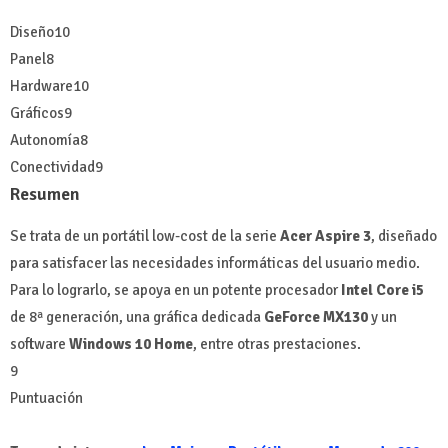
Diseño
10
Panel
8
Hardware
10
Gráficos
9
Autonomía
8
Conectividad
9
Resumen
Se trata de un portátil low-cost de la serie
Acer Aspire 3
, diseñado
para satisfacer las necesidades informáticas del usuario medio.
Para lo lograrlo, se apoya en un potente procesador
Intel Core i5
de 8ª generación, una gráfica dedicada
GeForce MX130
y un
software
Windows 10 Home
, entre otras prestaciones.
9
Puntuación