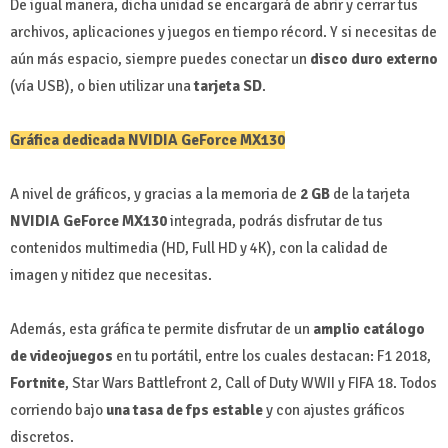
De igual manera, dicha unidad se encargará de abrir y cerrar tus
archivos, aplicaciones y juegos en tiempo récord. Y si necesitas de
aún más espacio, siempre puedes conectar un
disco duro externo
(vía USB), o bien utilizar una
tarjeta SD
.
Gráfica dedicada NVIDIA GeForce MX130
A nivel de gráficos, y gracias a la memoria de
2 GB
de la tarjeta
NVIDIA GeForce MX130
integrada, podrás disfrutar de tus
contenidos multimedia (HD, Full HD y 4K), con la calidad de
imagen y nitidez que necesitas.
Además, esta gráfica te permite disfrutar de un
amplio catálogo
de videojuegos
en tu portátil, entre los cuales destacan: F1 2018,
Fortnite
, Star Wars Battlefront 2, Call of Duty WWII y FIFA 18. Todos
corriendo bajo
una tasa de fps estable
y con ajustes gráficos
discretos.