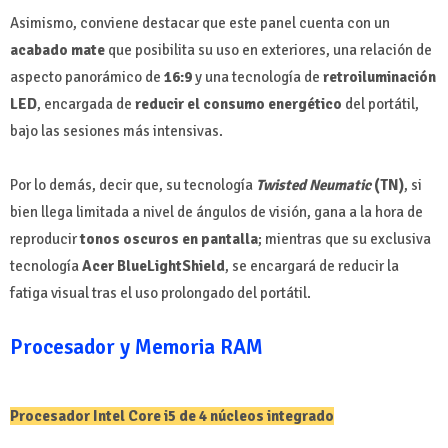
Asimismo, conviene destacar que este panel cuenta con un
acabado mate
que posibilita su uso en exteriores, una relación de
aspecto panorámico de
16:9
y una tecnología de
retroiluminación
LED
, encargada de
reducir el consumo energético
del portátil,
bajo las sesiones más intensivas.
Por lo demás, decir que, su tecnología
Twisted Neumatic
(TN)
, si
bien llega limitada a nivel de ángulos de visión, gana a la hora de
reproducir
tonos oscuros en pantalla
; mientras que su exclusiva
tecnología
Acer BlueLightShield
, se encargará de reducir la
fatiga visual tras el uso prolongado del portátil.
Procesador y Memoria RAM
Procesador Intel Core i5 de 4 núcleos integrado