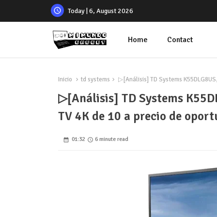
Today | 6, August 2026
Home
Contact
Inicio
td systems
▷[Análisis] TD Systems K55DLG8US, 
▷[Análisis] TD Systems K55D
TV 4K de 10 a precio de opor
01:32
6 minute read