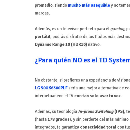
promedio, siendo
mucho más asequible
y no tenie
marcas.
Además, es un televisor perfecto para el
gaming
, p
portátil
, podrás disfrutar de los títulos más desta
Dynamic Range 10 (HDR10)
nativo.
¿Para quién NO es el TD Syst
No obstante, si prefieres una experiencia de visio
LG 50UK6300PLF
sería una mejor alternativa de co
interactuar con el TV
con tan solo usar tu voz
.
Además, su tecnología
In-plane Switching
(IPS)
, t
(hasta
178 grados
), y sin perderte del más mínimo
integrados, te garantiza
conectividad total
con tus