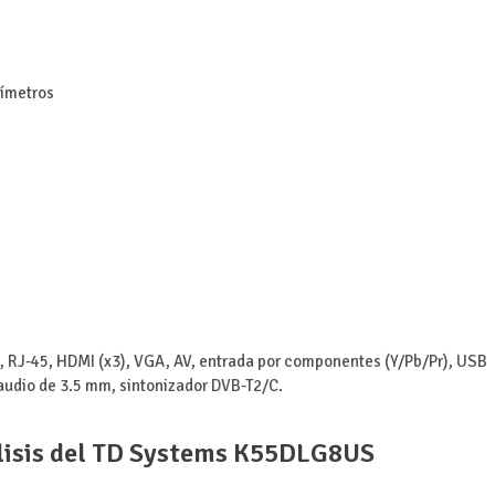
tímetros
, RJ-45, HDMI (x3), VGA, AV, entrada por componentes (Y/Pb/Pr), USB
e audio de 3.5 mm, sintonizador DVB-T2/C.
isis del TD Systems K55DLG8US