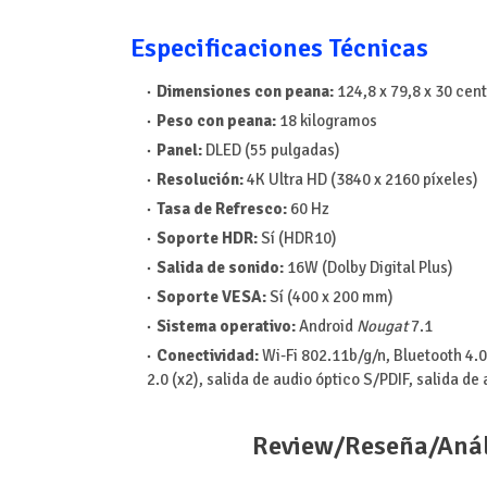
Especificaciones Técnicas
Dimensiones con peana:
124,8 x 79,8 x 30 cen
Peso con peana:
18 kilogramos
Panel:
DLED (55 pulgadas)
Resolución:
4K Ultra HD (3840 x 2160 píxeles)
Tasa de Refresco:
60 Hz
Soporte HDR:
Sí (HDR10)
Salida de sonido:
16W (Dolby Digital Plus)
Soporte VESA:
Sí (400 x 200 mm)
Sistema operativo:
Android
Nougat
7.1
Conectividad:
Wi-Fi 802.11b/g/n, Bluetooth 4.0
2.0 (x2), salida de audio óptico S/PDIF, salida d
Review/Reseña/Anál