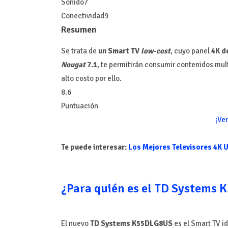
Sonido
7
Conectividad
9
Resumen
Se trata de
un Smart TV
low-cost
, cuyo panel
4K d
Nougat
7.1
, te permitirán consumir contenidos mult
alto costo por ello.
8.6
Puntuación
¡Ver
Te puede interesar:
Los Mejores Televisores 4K 
¿Para quién es el TD Systems
El nuevo
TD Systems K55DLG8US
es el Smart TV i