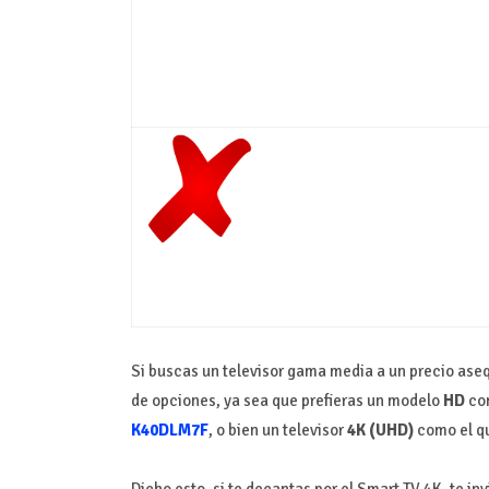
Si buscas un televisor gama media a un precio aseq
de opciones, ya sea que prefieras un modelo
HD
co
K40DLM7F
, o bien un televisor
4K (UHD)
como el qu
Dicho esto, si te decantas por el Smart TV 4K, te 