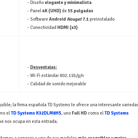
Diseño
elegante y minimalista
Panel
4K (UHD)
de
55 pulgadas
Software
Android
Nougat
7.1
preinstalado
Conectividad
HDMI (x3)
Desventajas:
Wi-Fi estándar 802.11b/g/n
Calidad de sonido mejorable
uible; la firma española TD Systems te ofrece una interesante varieda
mo el
TD Systems K32DLM8HS
, uno
Full HD
como el
TD Systems
e nos ocupa en esta entrada.
invitamos a conocer a uno de sus modelos
más asequibles y mejor