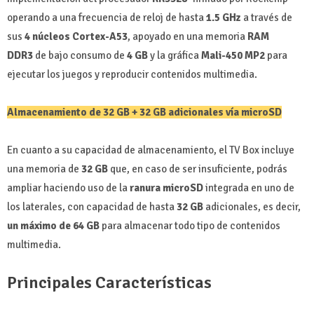
operando a una frecuencia de reloj de hasta
1.5 GHz
a través de
sus
4 núcleos Cortex-A53
, apoyado en una memoria
RAM
DDR3
de bajo consumo de
4 GB
y la gráfica
Mali-450 MP2
para
ejecutar los juegos y reproducir contenidos multimedia.
Almacenamiento de 32 GB + 32 GB adicionales vía microSD
En cuanto a su capacidad de almacenamiento, el TV Box incluye
una memoria de
32 GB
que, en caso de ser insuficiente, podrás
ampliar haciendo uso de la
ranura microSD
integrada en uno de
los laterales, con capacidad de hasta
32 GB
adicionales, es decir,
un máximo de 64 GB
para almacenar todo tipo de contenidos
multimedia.
Principales Características