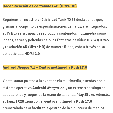
Decodificación de contenidos 4K (Ultra HD)
Seguimos en nuestro
análisis del Tanix TX28
destacando que,
gracias al conjunto de especificaciones de hardware integrados,
el TV Box será capaz de reproducir contenidos multimedia como
vídeos, series y películas bajo los formatos de vídeo
H.264 y H.265
y resolución
4K (Ultra HD)
de manera fluida, esto a través de su
conectividad
HDMI 2.0
.
Android
Nougat
7.1 + Centro multimedia Kodi 17.6
Y para sumar puntos a la experiencia multimedia, cuentas con el
sistema operativo
Android
Nougat
7.1
y un extenso catálogo de
aplicaciones y juegos de la mano de la tienda
Play Store
. Además,
el
Tanix TX28
llega con el
centro multimedia Kodi 17.6
preinstalado para facilitar la gestión de la biblioteca de medios,