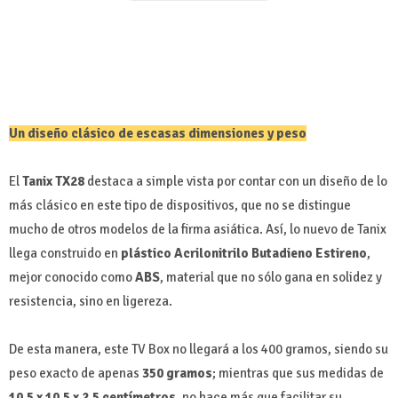
Un diseño clásico de escasas dimensiones y peso
El
Tanix TX28
destaca a simple vista por contar con un diseño de lo
más clásico en este tipo de dispositivos, que no se distingue
mucho de otros modelos de la firma asiática. Así, lo nuevo de Tanix
llega construido en
plástico Acrilonitrilo Butadieno Estireno
,
mejor conocido como
ABS
, material que no sólo gana en solidez y
resistencia, sino en ligereza.
De esta manera, este TV Box no llegará a los 400 gramos, siendo su
peso exacto de apenas
350 gramos
; mientras que sus medidas de
10,5 x 10,5 x 2,5 centímetros
, no hace más que facilitar su