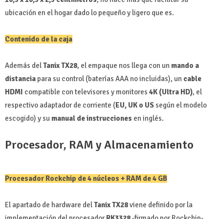
ubicación en el hogar dado lo pequeño y ligero que es.
Contenido de la caja
Además del
Tanix TX28
, el empaque nos llega con un
mando a
distancia
para su control (baterías AAA no incluidas), un
cable
HDMI
compatible con televisores y monitores
4K (Ultra HD)
, el
respectivo adaptador de corriente (
EU, UK o US
según el modelo
escogido) y su
manual de instrucciones
en inglés.
Procesador, RAM y Almacenamiento
Procesador Rockchip de 4 núcleos + RAM de 4 GB
El apartado de hardware del
Tanix TX28
viene definido por la
implementación del procesador
RK3328
-firmado por Rockchip-