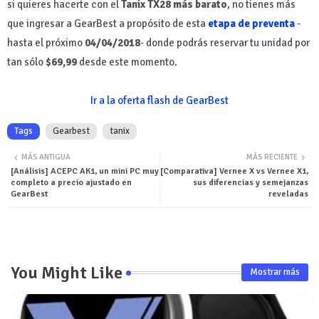
si quieres hacerte con el
Tanix TX28 más barato
, no tienes más
que ingresar a GearBest a propósito de esta
etapa de preventa
-
hasta el próximo
04/04/2018
- donde podrás reservar tu unidad por
tan sólo
$69,99
desde este momento.
Ir a la oferta flash de GearBest
Tags
Gearbest
tanix
MÁS ANTIGUA
MÁS RECIENTE
[Análisis] ACEPC AK1, un mini PC muy
[Comparativa] Vernee X vs Vernee X1,
completo a precio ajustado en
sus diferencias y semejanzas
GearBest
reveladas
You Might Like
Mostrar más