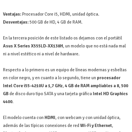
Ventajas:
Procesador Core i5, HDMI, unidad óptica.
Desventajas:
500 GB de HD, 4 GB de RAM.
En la tercera posición de este listado os dejamos con el portátil
Asus X Series X555LD-XX138H
, un modelo que no está nada mal
ni a nivel estético ni a nivel de hardware.
Respecto a lo primero es un equipo de líneas modernas y esbeltas
en color negro, y en cuanto a lo segundo, tiene un
procesador
Intel Core i55-4210U a 1,7 GHz
,
4 GB de RAM ampliables a 8, 500
GB
de disco duro tipo SATA y una tarjeta gráfica
Intel HD Graphics
4400
.
El modelo cuenta con
HDMI
, con webcam y con unidad óptica,
además de las típicas conexiones de red
Wi-Fi y Ethernet
,