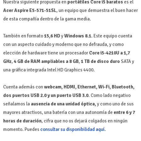
Nuestra siguiente propuesta en
portátiles Core i5 baratos
es el
Acer Aspire E5-571-51SL
, un equipo que demuestra el buen hacer
de esta compañía dentro de la gama media.
También en formato
15,6 HD
y
Windows 8.1
. Este equipo cuenta
con un aspecto cuidado y moderno que no defrauda, y como
elección de hardware tiene un procesador
Core i5-4210U a 1,7
GHz
,
4 GB de RAM ampliables a 8 GB
,
1 TB de disco duro
SATA y
una gráfica integrada Intel HD Graphics 4400.
Cuenta además con
webcam, HDMI, Ethernet, Wi-Fi, Bluetooth,
dos puertos USB 2.0 y un puerto USB 3.0
. Como lado negativo
señalamos la
ausencia de una unidad óptica,
y como uno de sus
mayores atractivos, una batería con una autonomía de
entre 6 y 7
horas de duración
, cifra que no os dejará colgados en ningún
momento. Puedes
consultar su disponibilidad aquí.